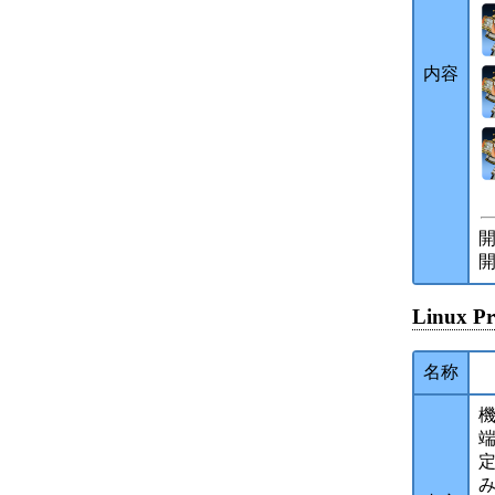
内容
開
開
Linux P
名称
端
み