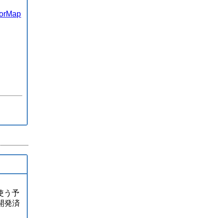
orMap
を使う予
は開発済