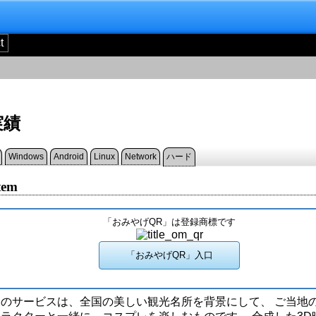
t
実績
Windows
Android
Linux
Network
ハード
tem
「おみやげQR」は登録商標です
このサービスは、全国の美しい観光名所を背景にして、 ご当地の