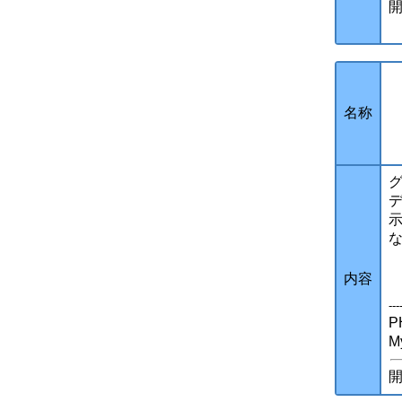
開
ク
名称
デ
内容
--
P
開