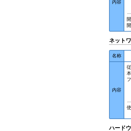
内容
開
開
ネット
名称
本
内容
使
R
ハード