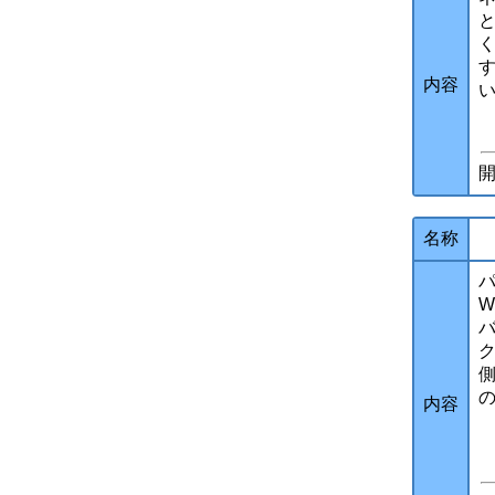
内容
開
名称
W
ク
内容