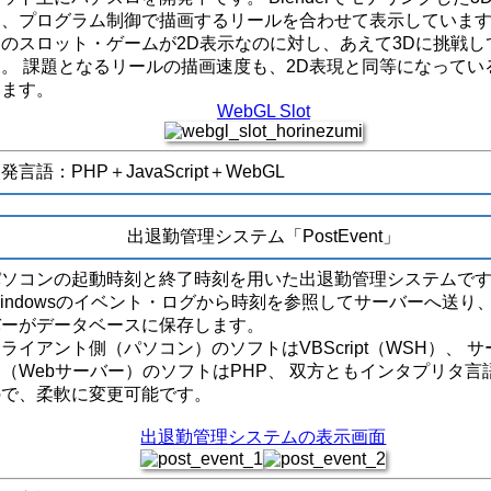
と、プログラム制御で描画するリールを合わせて表示しています
くのスロット・ゲームが2D表示なのに対し、あえて3Dに挑戦し
す。 課題となるリールの描画速度も、2D表現と同等になってい
います。
WebGL Slot
発言語：PHP＋JavaScript＋WebGL
出退勤管理システム「PostEvent」
パソコンの起動時刻と終了時刻を用いた出退勤管理システムで
indowsのイベント・ログから時刻を参照してサーバーへ送り、
バーがデータベースに保存します。
ライアント側（パソコン）のソフトはVBScript（WSH）、 
側（Webサーバー）のソフトはPHP、 双方ともインタプリタ言
ので、柔軟に変更可能です。
出退勤管理システムの表示画面