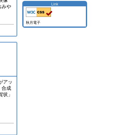
映像
Link
おみや
秋月電子
がアッ
 合成
賀状」