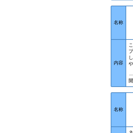
名称
内容
開
名称
ネ