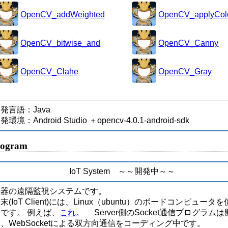
OpenCV_addWeighted
OpenCV_applyCol
OpenCV_bitwise_and
OpenCV_Canny
OpenCV_Clahe
OpenCV_Gray
発言語：Java
発環境：Android Studio ＋opencv-4.0.1-android-sdk
rogram
IoT System ～～開発中～～
機器の遠隔監視システムです。
末(IoT Client)には、Linux（ubuntu）のボードコンピュータ
定です。 例えば、
これ
。 Server側のSocket通信プログラム
、WebSocketによる双方向通信をコーディング中です。