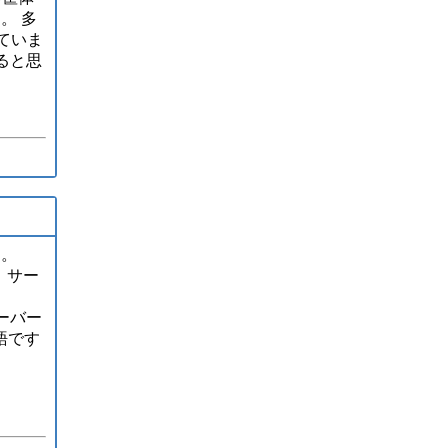
。 多
ていま
ると思
す。
 サー
サーバー
語です