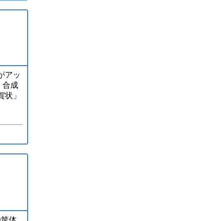
がアッ
 合成
賀状」
D筐体